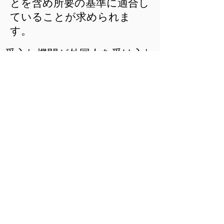
とを含め所要の基準に適合し
ていることが求められま
す。
受入れ機関が外国人を受け入れ
るための基準
①外国人と結ぶ雇用契約（特定
技能雇用契約）が適切であるこ
と（例：報酬額が日本人と同等
以上）
②受入れ機関自体が適切である
こと（例：5年以内に出入国・
労働法令違反がない）
③外国人を支援する体制がある
こと（例：外国人が理解できる
言語で支援できる）
④外国人を支援する計画が適切