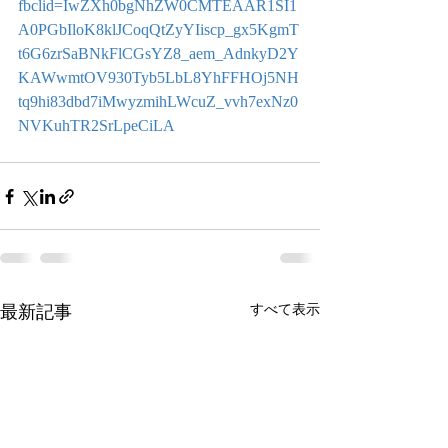
fbclid=IwZXh0bgNhZW0CMTEAAR1SI1
A0PGbIloK8klJCoqQtZyYIiscp_gx5KgmT
t6G6zrSaBNkFlCGsYZ8_aem_AdnkyD2Y
KAWwmtOV930Tyb5LbL8YhFFHOj5NH
tq9hi83dbd7iMwyzmihLWcuZ_vvh7exNz0
NVKuhTR2SrLpeCiLA
最新記事
すべて表示