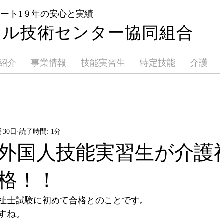
ポート1９年の安心と実績
サル技術センター協同組合
紹介
事業情報
技能実習生
特定技能
介護
月30日
読了時間: 1分
外国人技能実習生が介護
格！！
祉士試験に初めて合格とのことです。
すね。