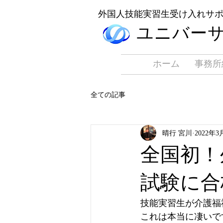
​外国人技能実習生受け入れサ
​ユニバー
ホーム
事務所
全ての記事
晴行 宮川
2022年3
全国初！
試験に合
技能実習生が介護福
これは本当に凄いで