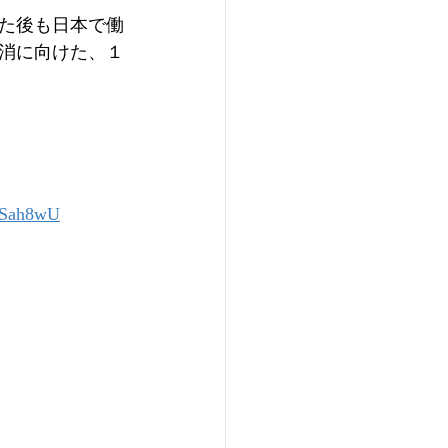
た後も日本で働
消に向けた、１
iSah8wU