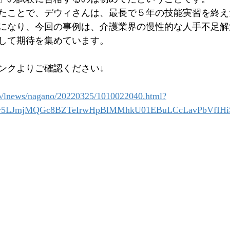
たことで、デウィさんは、最長で５年の技能実習を終え
になり、今回の事例は、介護業界の慢性的な人手不足解
して期待を集めています。
ンクよりご確認ください↓
jp/lnews/nagano/20220325/1010022040.html?
Ty5LJmjMQGc8BZTeIrwHpBlMMhkU01EBuLCcLavPbVfIH