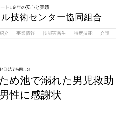
ポート1９年の安心と実績
サル技術センター協同組合
紹介
事業情報
技能実習生
特定技能
介護
月4日
読了時間: 1分
ため池で溺れた男児救助
男性に感謝状