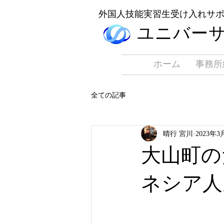
​外国人技能実習生受け入れサ
​ユニバー
ホーム
事務所
全ての記事
晴行 宮川
2023年3
大山町の
ネシア人