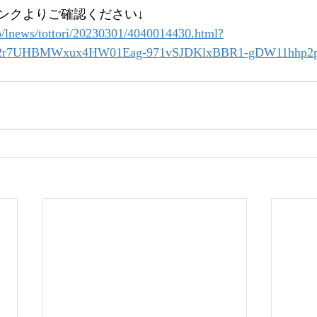
ンクよりご確認ください↓
p/lnews/tottori/20230301/4040014430.html?
t42r7UHBMWxux4HW01Eag-971vSJDKlxBBR1-gDW11hhp