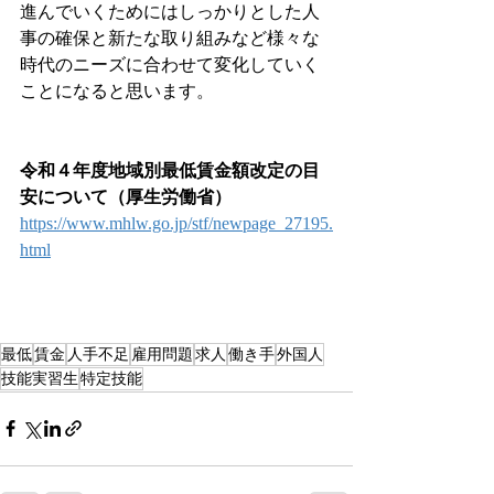
進んでいくためにはしっかりとした人
事の確保と新たな取り組みなど様々な
時代のニーズに合わせて変化していく
ことになると思います。
令和４年度地域別最低賃金額改定の目
安について（厚生労働省）
https://www.mhlw.go.jp/stf/newpage_27195.
html
最低
賃金
人手不足
雇用問題
求人
働き手
外国人
技能実習生
特定技能