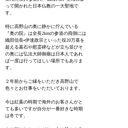
って開かれた日本仏教の一大聖地で
す。
特に高野山の奥に静かに佇んでいる
『奥の院』は全長2kmの参道の両側には
織田信長•伊達政宗といった役20万基を
超える墓石や慰霊碑などが立ち並びそ
の奥には弘法大師御廟は日本人であれ
ば一度は行ってほしい場所でもありま
す。
２年前からご縁をいただき高野山で
色々とお仕事をいただいております。
今は紅葉の時期で海外のお客さんがと
ても多いですが自分が一番好きな時期
は冬です。