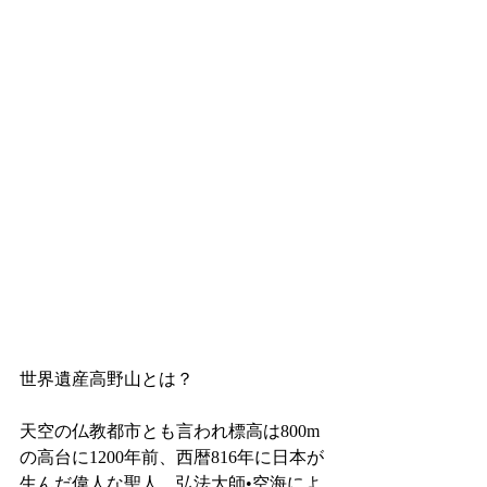
世界遺産高野山とは？
天空の仏教都市とも言われ標高は800m
の高台に1200年前、西暦816年に日本が
生んだ偉人な聖人、弘法大師•空海によ