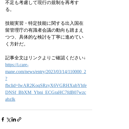
不足も考慮して現行の規制を再考す
る。
技能実習・特定技能に関する出入国在
留管理庁の有識者会議の動向も踏まえ
つつ、具体的な検討を丁寧に進めてい
く方針だ。
記事全文はリンクよりご確認ください↓
https://i.care-
mane.com/news/entry/2023/03/14/110000_2
?
fbclid=IwAR2KoqSRzyX6VGRHXubYhfe
DNSf_BbXM_Ybni_ECGraHC7fdB07wzc
abzIk