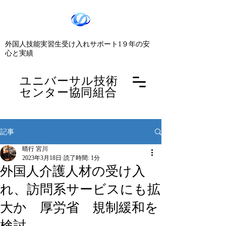
​外国人技能実習生受け入れサポート1９年の安
心と実績
​ユニバーサル技術
センター協同組合
記事
晴行 宮川
2023年3月18日
読了時間: 1分
外国人介護人材の受け入
れ、訪問系サービスにも拡
大か 厚労省 規制緩和を
検討